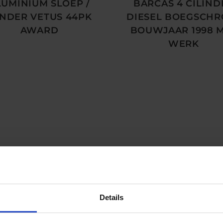
LUMINIUM SLOEP /
BARCAS 4 CILIND
NDER VETUS 44PK
DIESEL BOEGSCHR
AWARD
BOUWJAAR 1998 
WERK
Details