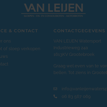
ICE & CONTACT
CONTACTGEGEVENS
r ons
VAN LEIJEN Watersport
Industrieweg 24a
t of sloep verkopen
1613KV Grootebroek
euws
tact
Graag wel even van te vo
bellen. Tot ziens in Groote
info@vanleijenwatersp
06 83 567 069