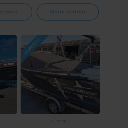
rboten
Motorjachten
SLOEPEN