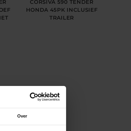
ER
CORSIVA 590 TENDER
OEF
HONDA 45PK INCLUSIEF
MET
TRAILER
Over