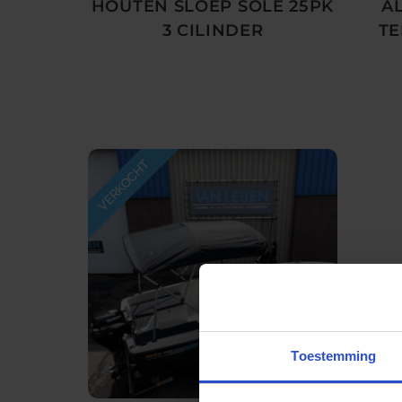
HOUTEN SLOEP SOLÉ 25PK
A
3 CILINDER
TE
Toestemming