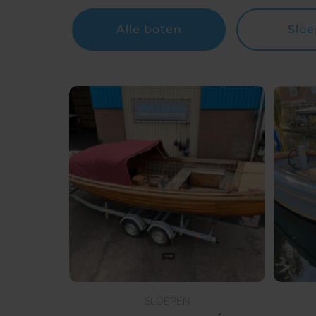
Alle boten
Slo
SLOEPEN