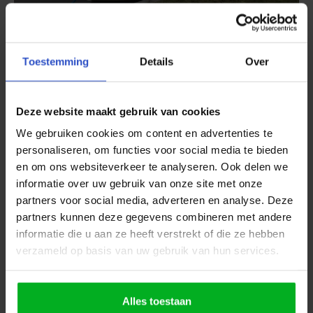
Toestemming
Details
Over
Ga naar onze Instagram &
Facebook voor meer video’s over
Deze website maakt gebruik van cookies
VAN LEIJEN Watersport
We gebruiken cookies om content en advertenties te
personaliseren, om functies voor social media te bieden
en om ons websiteverkeer te analyseren. Ook delen we
informatie over uw gebruik van onze site met onze
partners voor social media, adverteren en analyse. Deze
partners kunnen deze gegevens combineren met andere
FOTO'S
informatie die u aan ze heeft verstrekt of die ze hebben
verzameld op basis van uw gebruik van hun services.
Alles toestaan