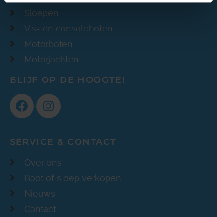
Sloepen
Vis- en consoleboten
Motorboten
Motorjachten
BLIJF OP DE HOOGTE!
SERVICE & CONTACT
Over ons
Boot of sloep verkopen
Nieuws
Contact